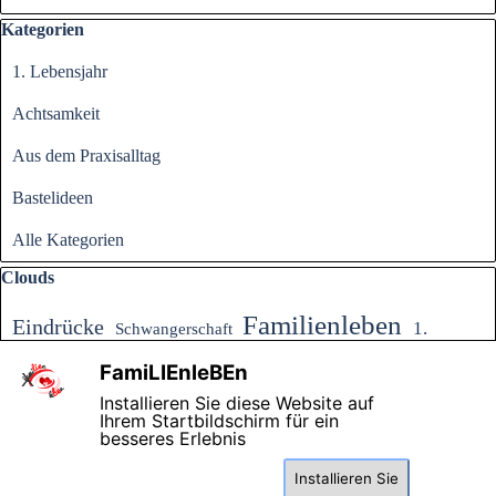
Block überspringen Kategorien
Kategorien
1. Lebensjahr
Achtsamkeit
Aus dem Praxisalltag
Bastelideen
Alle Kategorien
Block überspringen Clouds
Clouds
Familienleben
Eindrücke
1.
Schwangerschaft
Gesundheit
Lebensjahr
Download
Bastelideen
FamiLIEnleBEn
Leben
X
Aus dem Praxisalltag
Partnerschaft
Kinderschlaf
Installieren Sie diese Website auf
Achtsamkeit
Erziehung
Rezepte
Schulkind
Lernen
Kreativ
Ihrem Startbildschirm für ein
Diese Seite benutzt Cookies , lesen Sie bitte die
mit Kindern
besseres Erlebnis
Datenschutzhinweise
. Mit der weiteren Nutzung
Installieren Sie
dieser Seite akzeptieren Sie diese!
Praxis fami
LIE
nle
BE
n * Friedhofstraße 2 *13053