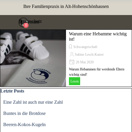
Direkt zum Seiteninhalt
Ihre Familienpraxis in Alt-Hohenschönhausen
Menü überspringen
Datenschutz
Impressum
Warum eine Hebamme wichtig
ist!
Schwangerschaft
Sabine Lesch-Kaiser
26 Mai 2020
Warum Hebammen für werdende Eltern
wichtig sind!
Lesen
Block überspringen Letzte Posts
Letzte Posts
Eine Zahl ist auch nur eine Zahl
Buntes in die Brotdose
Beeren-Kokos-Kugeln